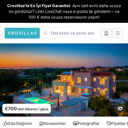
Crovillas'ta En İyi Fiyat Garantisi:
Aynı tatil evini daha ucuza
mı gördünüz? Linki LiveChat veya e-posta ile gönderin – ve
100 € daha ucuza rezervasyon yapın!
CROVILLAS
€700
'den itibaren / gece
Oda Dağılımı
Donanımlar
Fotoğraflar
Fiyatlar 