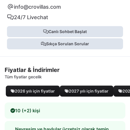
info@crovillas.com
24/7 Livechat
Canlı Sohbet Başlat
Sıkça Sorulan Sorular
Fiyatlar & İndirimler
Tüm fiyatlar gecelik
2026 yılı için fiyatlar
2027 yılı için fiyatlar
2028
10 (+2) kişi
Nevresim ve havlular ücretsiz olarak temin