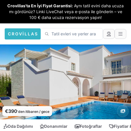
Crovillas'ta En İyi Fiyat Garantisi:
Aynı tatil evini daha ucuza
mı gördünüz? Linki LiveChat veya e-posta ile gönderin – ve
100 € daha ucuza rezervasyon yapın!
CROVILLAS
€390
'den itibaren / gece
Oda Dağılımı
Donanımlar
Fotoğraflar
Fiyatlar 