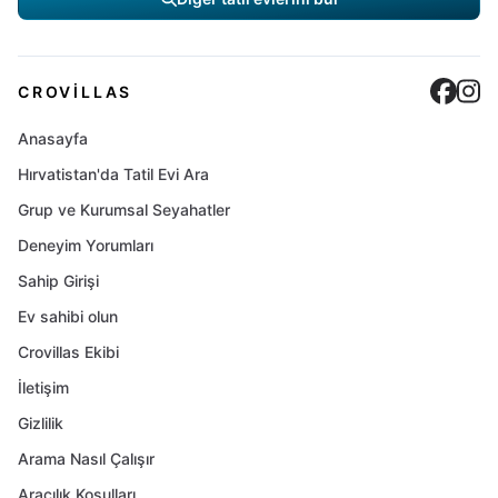
Cro
C
CROVILLAS
Anasayfa
Hırvatistan'da Tatil Evi Ara
Grup ve Kurumsal Seyahatler
Deneyim Yorumları
Sahip Girişi
Ev sahibi olun
Crovillas Ekibi
İletişim
Gizlilik
Arama Nasıl Çalışır
Aracılık Koşulları