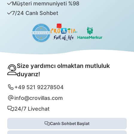
Müşteri memnuniyeti %98
7/24 Canlı Sohbet
Size yardımcı olmaktan mutluluk
duyarız!
+49 521 92278504
info@crovillas.com
24/7 Livechat
Canlı Sohbet Başlat