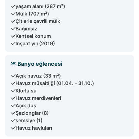
yaşam alanı (287 m²)
Mülk (707 m²)
Çitlerle çevrili mülk
Bağımsız
Kentsel konum
Inşaat yılı (2019)
Banyo eğlencesi
Açık havuz (33 m²)
Havuz müsaitliği (01.04. - 31.10.)
Klorlu su
Havuz merdivenleri
Açık duş
Şezlonglar (8)
şemsiye (1)
Havuz havluları