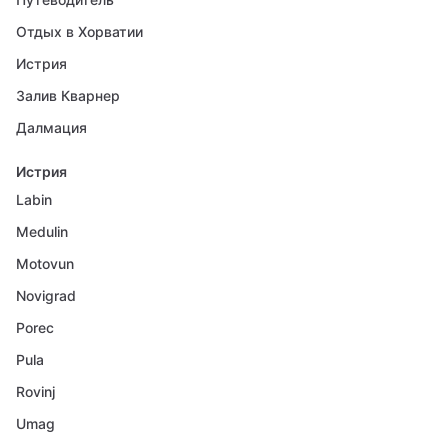
Отдых в Хорватии
Истрия
Залив Кварнер
Далмация
Истрия
Labin
Medulin
Motovun
Novigrad
Porec
Pula
Rovinj
Umag