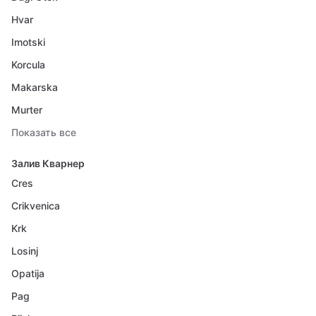
Hvar
Imotski
Korcula
Makarska
Murter
Показать все
Залив Кварнер
Cres
Crikvenica
Krk
Losinj
Opatija
Pag