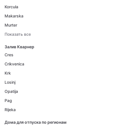
Korcula
Makarska
Murter
Показать все
Залив Кварнер
Cres
Crikvenica
Krk
Losinj
Opatija
Pag
Rijeka
Дома для отпуска по регионам