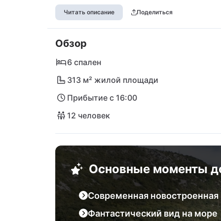
близости находятся местные продуктовые
Читать описание
Поделиться
Portić порадует ваши вкусовые рецепторы
живописным пляжам, где вы сможете пров
Обзор
Вибрирующий город Риека и очарователь
всего в короткой поездке — идеально дл
6 спален
могут отправиться на экскурсии в нацио
313 м² жилой площади
Прибытие с 16:00
12 человек
Основные моменты д
Современная новостроенная
Фантастический вид на море