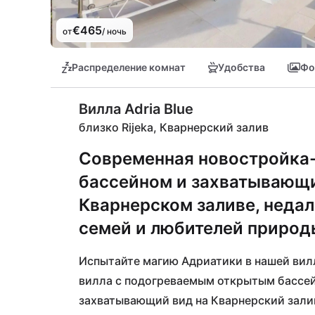
€465
от
/ ночь
Распределение комнат
Удобства
Фо
Вилла Adria Blue
близко Rijeka, Кварнерский залив
Современная новостройка
бассейном и захватывающи
Кварнерском заливе, недал
семей и любителей природ
Испытайте магию Адриатики в нашей вилле
вилла с подогреваемым открытым бассей
захватывающий вид на Кварнерский залив