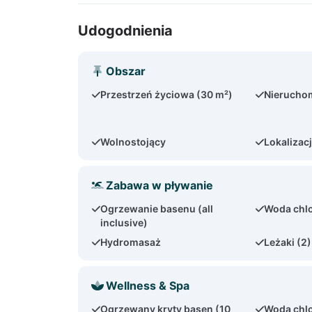
Udogodnienia
Obszar
Przestrzeń życiowa (30 m²)
Nierucho
Wolnostojący
Lokalizac
Zabawa w pływanie
Ogrzewanie basenu (all
Woda chl
inclusive)
Hydromasaż
Leżaki (2)
Wellness & Spa
Ogrzewany kryty basen (10
Woda chl