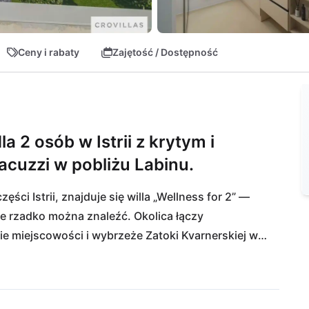
Ceny i rabaty
Zajętość / Dostępność
a 2 osób w Istrii z krytym i
acuzzi w pobliżu Labinu.
ci Istrii, znajduje się willa „Wellness for 2” — 
e rzadko można znaleźć. Okolica łączy 
e miejscowości i wybrzeże Zatoki Kvarnerskiej w 
je. Jednocześnie panuje tu poczucie całkowitego 
 idealnym na romantyczne chwile wytchnienia, 
dala od codzienności.