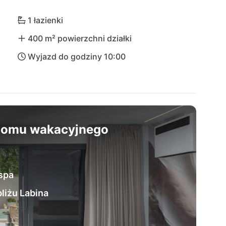
1 łazienki
400 m² powierzchni działki
Wyjazd do godziny 10:00
 domu wakacyjnego
 spa
liżu Labina