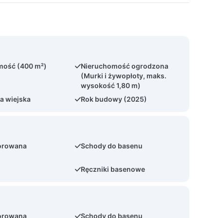
mość (400 m²)
Nieruchomość ogrodzona
(Murki i żywopłoty, maks.
wysokość 1,80 m)
ja wiejska
Rok budowy (2025)
orowana
Schody do basenu
Ręczniki basenowe
orowana
Schody do basenu