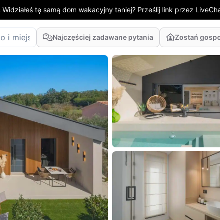
:
Widziałeś tę samą dom wakacyjny taniej? Prześlij link przez LiveChat
Najczęściej zadawane pytania
Zostań gosp