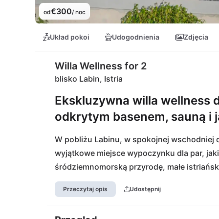
€300
od
/ noc
Układ pokoi
Udogodnienia
Zdjęcia
Willa Wellness for 2
blisko Labin, Istria
Ekskluzywna willa wellness dl
odkrytym basenem, sauną i j
W pobliżu Labinu, w spokojnej wschodniej częś
wyjątkowe miejsce wypoczynku dla par, jaki
śródziemnomorską przyrodę, małe istriański
idealną scenerię na odprężające dni we dwo
Przeczytaj opis
Udostępnij
spokoju i prywatności, co czyni to miejsce
weekendy wellness i wyjątkowe momenty z 