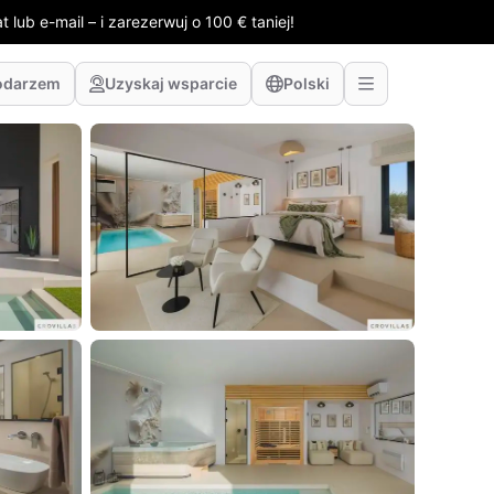
 lub e-mail – i zarezerwuj o 100 € taniej!
odarzem
Uzyskaj wsparcie
Polski