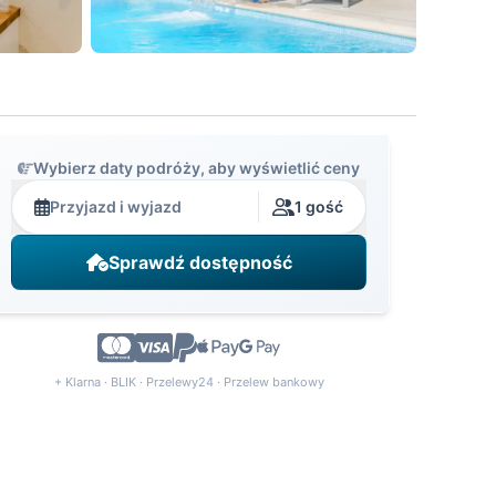
Wybierz daty podróży, aby wyświetlić ceny
Przyjazd i wyjazd
1 gość
Sprawdź dostępność
+ Klarna · BLIK · Przelewy24 · Przelew bankowy