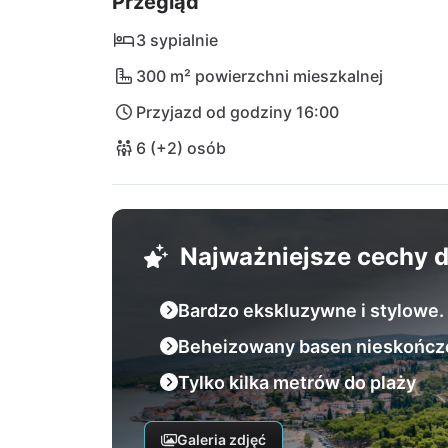
Przegląd
międzynarodowe lotnisko na kontynencie je
3 sypialnie
300 m² powierzchni mieszkalnej
Przyjazd od godziny 16:00
6 (+2) osób
Najważniejsze cechy
Bardzo ekskluzywne i stylowe.
Beheizowany basen nieskończo
Tylko kilka metrów do plaży
Galeria zdjęć