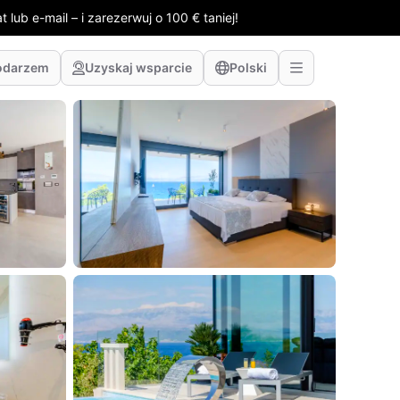
 lub e-mail – i zarezerwuj o 100 € taniej!
odarzem
Uzyskaj wsparcie
Polski