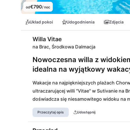
€790
od
/ noc
Układ pokoi
Udogodnienia
Zdjęcia
Willa Vitae
na Brac, Środkowa Dalmacja
Nowoczesna willa z widokie
idealna na wyjątkowy wakacy
Wakacje na najpiękniejszych plażach Chorwac
ultraczarującej willi "Vitae" w Sutivanie na B
doświadcza się niesamowitego widoku na m
można dotrzeć nie tylko do pięknych plaż na
Przeczytaj opis
Udostępnij
niezbędnych miejsc, takich jak restauracje,
Sutivan. Wyspę można dotrzeć za pomocą po