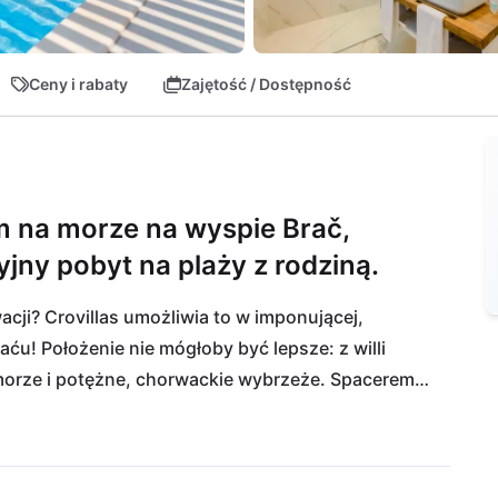
Ceny i rabaty
Zajętość / Dostępność
m na morze na wyspie Brač,
jny pobyt na plaży z rodziną.
ji? Crovillas umożliwia to w imponującej, 
raću! Położenie nie mógłoby być lepsze: z willi 
orze i potężne, chorwackie wybrzeże. Spacerem 
 wyspie, ale także do wszystkich innych 
 bary, supermarkety czy ruchliwe centrum miasta 
łączenia promowego z Splitu, a najbliższe 