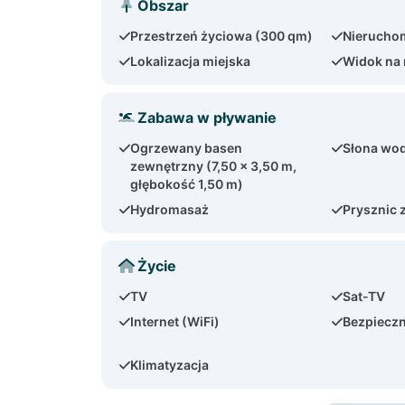
Obszar
Przestrzeń życiowa (300 qm)
Nierucho
Lokalizacja miejska
Widok na
Zabawa w pływanie
Ogrzewany basen
Słona wo
zewnętrzny (7,50 x 3,50 m,
głębokość 1,50 m)
Hydromasaż
Prysznic 
Życie
TV
Sat-TV
Internet (WiFi)
Bezpiecz
Klimatyzacja