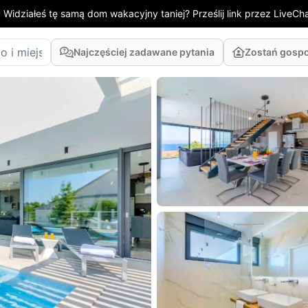
:
Widziałeś tę samą dom wakacyjny taniej? Prześlij link przez LiveChat
Najczęściej zadawane pytania
Zostań gosp