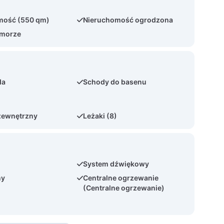
mość (550 qm)
Nieruchomość ogrodzona
 morze
da
Schody do basenu
zewnętrzny
Leżaki (8)
System dźwiękowy
ny
Centralne ogrzewanie
(Centralne ogrzewanie)