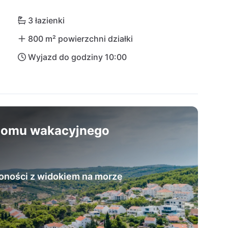
st dostępne po nieco ponad godzinie.
3 łazienki
800 m² powierzchni działki
Wyjazd do godziny 10:00
 domu wakacyjnego
ności z widokiem na morze