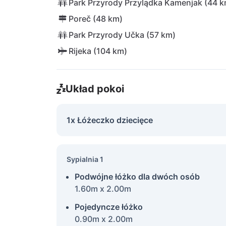
Park Przyrody Przylądka Kamenjak (44 k
Poreč (48 km)
Park Przyrody Učka (57 km)
Rijeka (104 km)
Układ pokoi
1x Łóżeczko dziecięce
Sypialnia 1
Podwójne łóżko dla dwóch osób
1.60m x 2.00m
Pojedyncze łóżko
0.90m x 2.00m