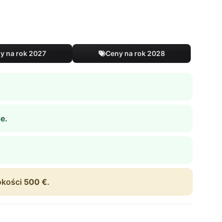
y na rok 2027
Ceny na rok 2028
e.
okości
500 €
.