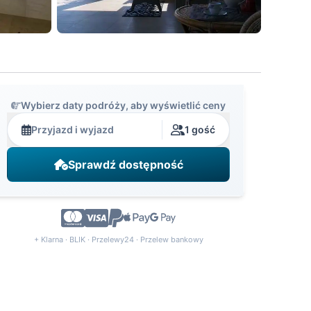
Wybierz daty podróży, aby wyświetlić ceny
Przyjazd i wyjazd
1 gość
Sprawdź dostępność
+ Klarna · BLIK · Przelewy24 · Przelew bankowy