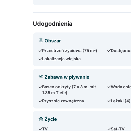
Udogodnienia
Obszar
Przestrzeń życiowa (75 m²)
Dostępno
Lokalizacja wiejska
Zabawa w pływanie
Basen odkryty (7 x 3 m, mit
Woda chl
1.35 m Tiefe)
Prysznic zewnętrzny
Leżaki (4)
Życie
TV
Sat-TV