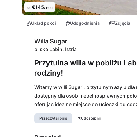
€145
od
/ noc
Układ pokoi
Udogodnienia
Zdjęcia
Willa Sugari
blisko Labin, Istria
Przytulna willa w pobliżu Labi
rodziny!
Witamy w willi Sugari, przytulnym azylu dla m
dostępny dla osób niepełnosprawnych położo
oferując idealne miejsce do ucieczki od cod
wioskami, imponującym parkiem narodowym Br
Przeczytaj opis
Udostępnij
pobliżu. Kulinarne rozkosze czekają na Cieb
potrzeb  znajdziesz supermarket tuż obok. Kul