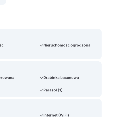
ść
Nieruchomość ogrodzona
orowana
Drabinka basenowa
Parasol (1)
Internet (WiFi)