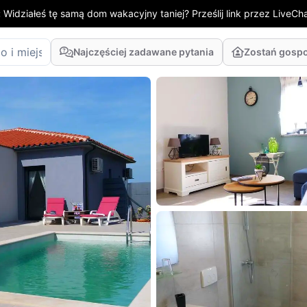
:
Widziałeś tę samą dom wakacyjny taniej? Prześlij link przez LiveChat
Najczęściej zadawane pytania
Zostań gosp