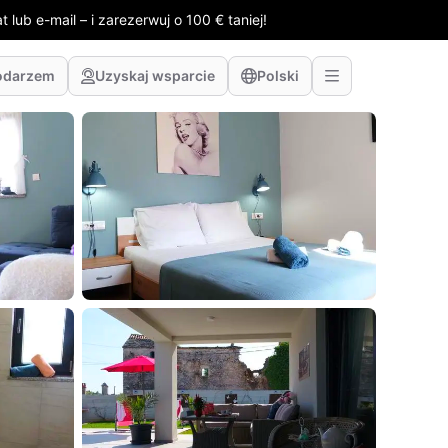
 lub e-mail – i zarezerwuj o 100 € taniej!
odarzem
Uzyskaj wsparcie
Polski