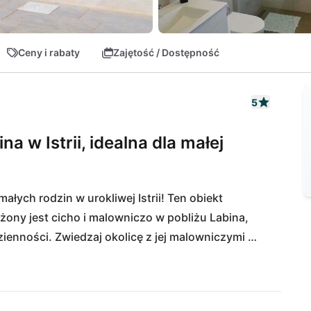
Ceny i rabaty
Zajętość / Dostępność
5
na w Istrii, idealna dla małej
ałych rodzin w urokliwej Istrii! Ten obiekt 
ny jest cicho i malowniczo w pobliżu Labina, 
zienności. Zwiedzaj okolicę z jej malowniczymi 
ijuni lub relaksuj się na bajecznych plażach w 
ie w okolicznych restauracjach, a dla własnych 
turalne atrakcje, takie jak Pula, Rovinj lub Poreč, 