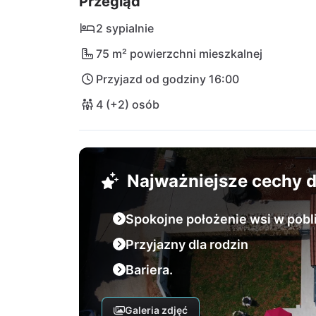
Przegląd
są łatwo dostępne i zapraszają na ekscytują
Capo Cama ja  park przyrody Učka - każdy d
2 sypialnie
przeżyciem!
75 m² powierzchni mieszkalnej
Przyjazd od godziny 16:00
4 (+2) osób
Najważniejsze cechy
Spokojne położenie wsi w pobli
Przyjazny dla rodzin
Bariera.
Galeria zdjęć