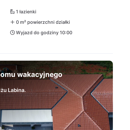
ce wycieczki jednodniowe. Odkryj raj przyrody 
zień wakacji stanie się niezapomnianym 
1 łazienki
0 m² powierzchni działki
Wyjazd do godziny 10:00
 domu wakacyjnego
żu Labina.