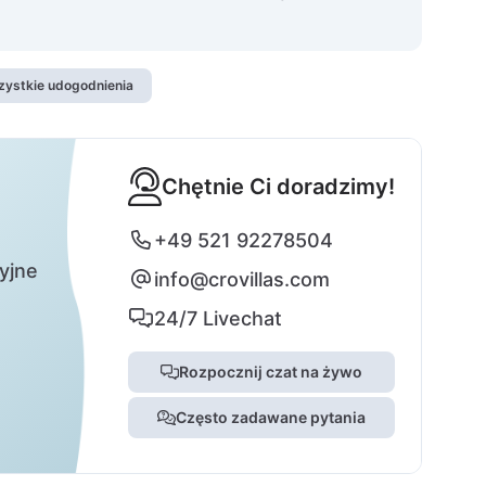
zystkie udogodnienia
Chętnie Ci doradzimy!
+49 521 92278504
yjne
info@crovillas.com
24/7 Livechat
Rozpocznij czat na żywo
Często zadawane pytania