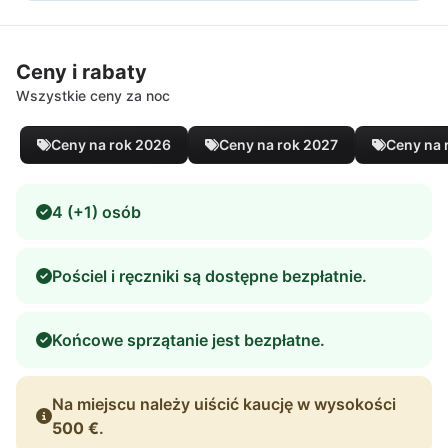
Ceny i rabaty
Wszystkie ceny za noc
Ceny na rok 2026
Ceny na rok 2027
Ceny na 
4 (+1) osób
Pościel i ręczniki są dostępne bezpłatnie.
Końcowe sprzątanie jest bezpłatne.
Na miejscu należy uiścić kaucję w wysokości
500 €
.