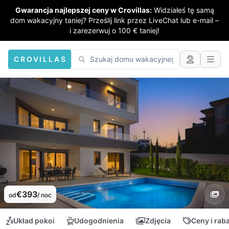
Gwarancja najlepszej ceny w Crovillas:
Widziałeś tę samą
dom wakacyjny taniej? Prześlij link przez LiveChat lub e-mail –
i zarezerwuj o 100 € taniej!
CROVILLAS
€393
od
/ noc
Układ pokoi
Udogodnienia
Zdjęcia
Ceny i rab