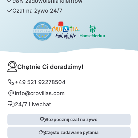
98% zadowolenia klientów
Czat na żywo 24/7
Chętnie Ci doradzimy!
+49 521 92278504
info@crovillas.com
24/7 Livechat
Rozpocznij czat na żywo
Często zadawane pytania