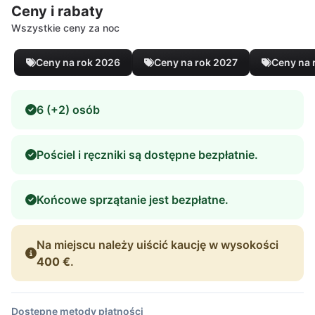
Ceny i rabaty
Wszystkie ceny za noc
Ceny na rok 2026
Ceny na rok 2027
Ceny na 
6 (+2) osób
Pościel i ręczniki są dostępne bezpłatnie.
Końcowe sprzątanie jest bezpłatne.
Na miejscu należy uiścić kaucję w wysokości
400 €
.
Dostępne metody płatności