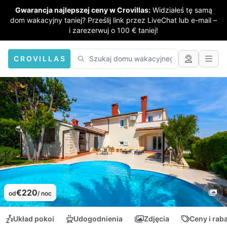
Gwarancja najlepszej ceny w Crovillas:
Widziałeś tę samą
dom wakacyjny taniej? Prześlij link przez LiveChat lub e-mail –
i zarezerwuj o 100 € taniej!
CROVILLAS
€220
od
/ noc
Układ pokoi
Udogodnienia
Zdjęcia
Ceny i rab