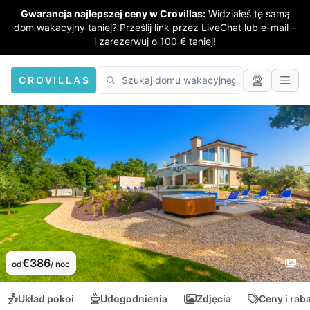
Gwarancja najlepszej ceny w Crovillas:
Widziałeś tę samą
dom wakacyjny taniej? Prześlij link przez LiveChat lub e-mail –
i zarezerwuj o 100 € taniej!
CROVILLAS
€386
od
/ noc
Układ pokoi
Udogodnienia
Zdjęcia
Ceny i rab