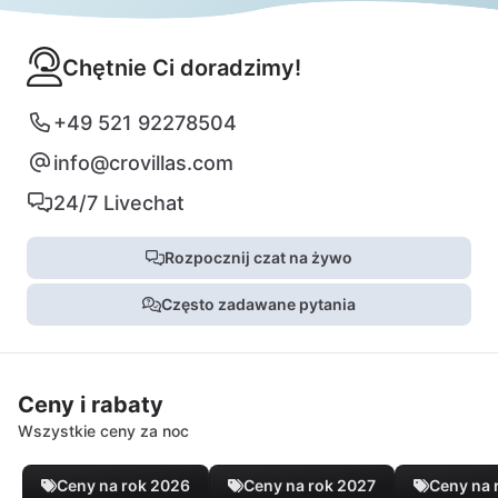
Chętnie Ci doradzimy!
+49 521 92278504
info@crovillas.com
24/7 Livechat
Rozpocznij czat na żywo
Często zadawane pytania
Ceny i rabaty
Wszystkie ceny za noc
Ceny na rok 2026
Ceny na rok 2027
Ceny na 