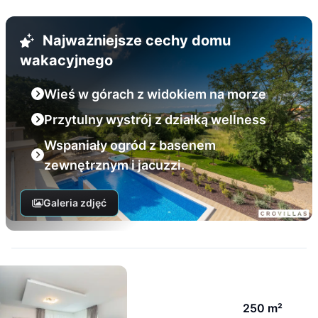
Najważniejsze cechy domu
wakacyjnego
Wieś w górach z widokiem na morze
Przytulny wystrój z działką wellness
Wspaniały ogród z basenem
zewnętrznym i jacuzzi.
Galeria zdjęć
250 m²