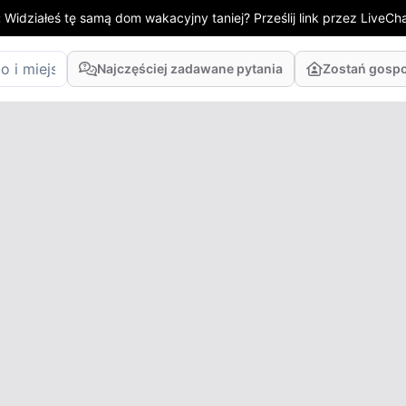
:
Widziałeś tę samą dom wakacyjny taniej? Prześlij link przez LiveChat
Najczęściej zadawane pytania
Zostań gosp