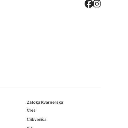
Crovilla
Crovil
Zatoka Kvarnerska
Cres
Crikvenica