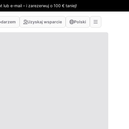
 lub e-mail – i zarezerwuj o 100 € taniej!
odarzem
Uzyskaj wsparcie
Polski