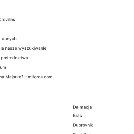
rovillas
a danych
ała nasze wyszukiwanie
 pośrednictwa
sum
na Majorkę? – millorca.com
Dalmacja
Brac
Dubrovnik