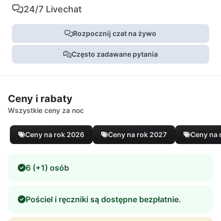
24/7 Livechat
Rozpocznij czat na żywo
Często zadawane pytania
Ceny i rabaty
Wszystkie ceny za noc
Ceny na rok 2026
Ceny na rok 2027
Ceny na 
6 (+1) osób
Pościel i ręczniki są dostępne bezpłatnie.