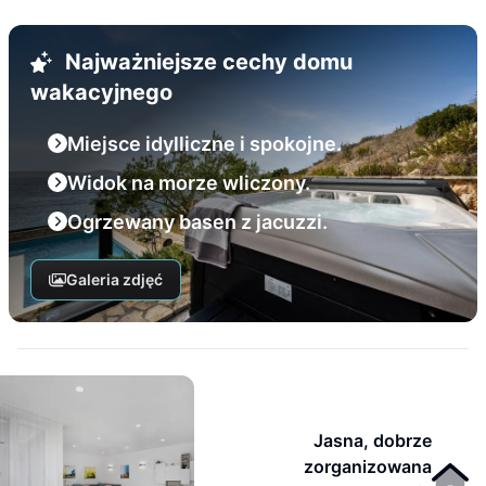
Najważniejsze cechy domu
wakacyjnego
Miejsce idylliczne i spokojne.
Widok na morze wliczony.
Ogrzewany basen z jacuzzi.
Galeria zdjęć
Jasna, dobrze
zorganizowana