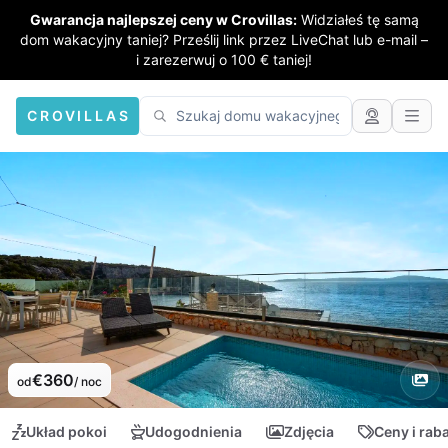
Gwarancja najlepszej ceny w Crovillas:
Widziałeś tę samą
dom wakacyjny taniej? Prześlij link przez LiveChat lub e-mail –
i zarezerwuj o 100 € taniej!
CROVILLAS
€360
od
/ noc
Układ pokoi
Udogodnienia
Zdjęcia
Ceny i rab