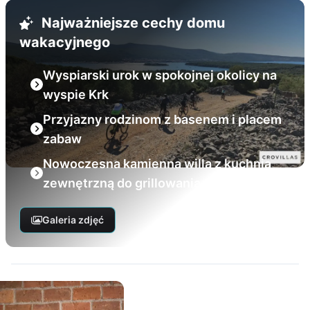
Najważniejsze cechy domu
wakacyjnego
Wyspiarski urok w spokojnej okolicy na
wyspie Krk
Przyjazny rodzinom z basenem i placem
zabaw
Nowoczesna kamienna willa z kuchnią
zewnętrzną do grillowania
Galeria zdjęć