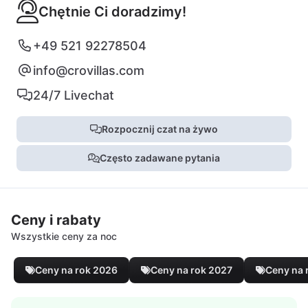
Chętnie Ci doradzimy!
+49 521 92278504
info@crovillas.com
24/7 Livechat
Rozpocznij czat na żywo
Często zadawane pytania
Ceny i rabaty
Wszystkie ceny za noc
Ceny na rok 2026
Ceny na rok 2027
Ceny na 