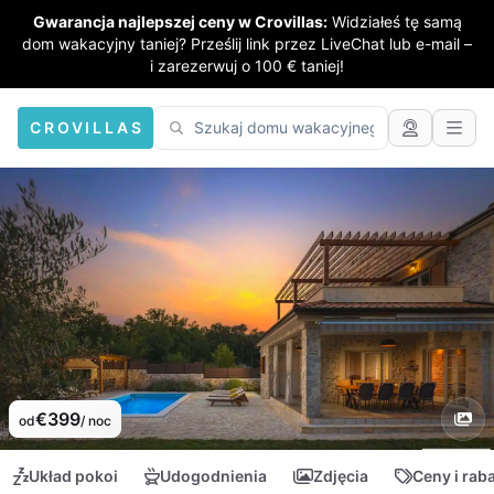
Gwarancja najlepszej ceny w Crovillas:
Widziałeś tę samą
dom wakacyjny taniej? Prześlij link przez LiveChat lub e-mail –
i zarezerwuj o 100 € taniej!
CROVILLAS
€399
od
/ noc
Układ pokoi
Udogodnienia
Zdjęcia
Ceny i rab