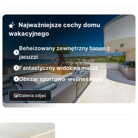
Najważniejsze cechy domu
wakacyjnego
Beheizowany zewnętrzny basen z
jacuzzi
Fantastyczny widok na morze
Obszar sportowo-wellnessowy
Galeria zdjęć