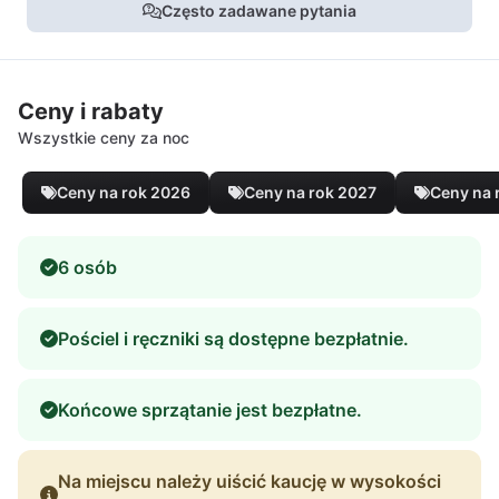
Często zadawane pytania
Ceny i rabaty
Wszystkie ceny za noc
Ceny na rok 2026
Ceny na rok 2027
Ceny na 
6 osób
Pościel i ręczniki są dostępne bezpłatnie.
Końcowe sprzątanie jest bezpłatne.
Na miejscu należy uiścić kaucję w wysokości