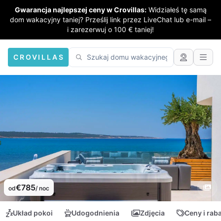
Gwarancja najlepszej ceny w Crovillas:
Widziałeś tę samą
dom wakacyjny taniej? Prześlij link przez LiveChat lub e-mail –
i zarezerwuj o 100 € taniej!
CROVILLAS
€785
od
/ noc
Układ pokoi
Udogodnienia
Zdjęcia
Ceny i rab