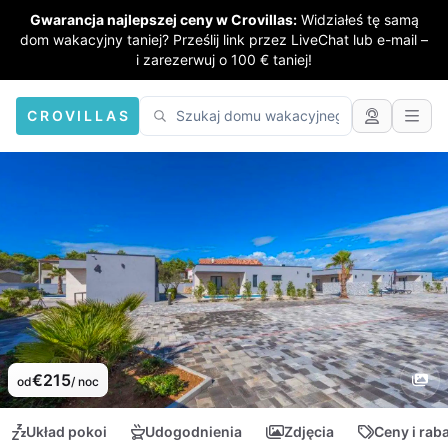
Gwarancja najlepszej ceny w Crovillas:
Widziałeś tę samą
dom wakacyjny taniej? Prześlij link przez LiveChat lub e-mail –
i zarezerwuj o 100 € taniej!
CROVILLAS
€215
od
/ noc
Układ pokoi
Udogodnienia
Zdjęcia
Ceny i rab