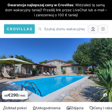
Gwarancja najlepszej ceny w Crovillas:
Widziałeś tę samą
dom wakacyjny taniej? Prześlij link przez LiveChat lub e-mail –
i zarezerwuj o 100 € taniej!
CROVILLAS
€290
od
/ noc
Układ pokoi
Udogodnienia
Zdjęcia
Ceny i rab