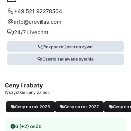
+49 521 92278504
info@crovillas.com
24/7 Livechat
Rozpocznij czat na żywo
Często zadawane pytania
Ceny i rabaty
Wszystkie ceny za noc
Ceny na rok 2026
Ceny na rok 2027
Ceny na 
6 (+2) osób