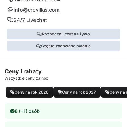
info@crovillas.com
24/7 Livechat
Rozpocznij czat na żywo
Często zadawane pytania
Ceny i rabaty
Wszystkie ceny za noc
Ceny na rok 2026
Ceny na rok 2027
Ceny na 
8 (+1) osób