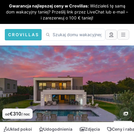
Gwarancja najlepszej ceny w Crovillas:
Widziałeś tę samą
dom wakacyjny taniej? Prześlij link przez LiveChat lub e-mail –
i zarezerwuj o 100 € taniej!
CROVILLAS
€310
od
/ noc
Układ pokoi
Udogodnienia
Zdjęcia
Ceny i rab