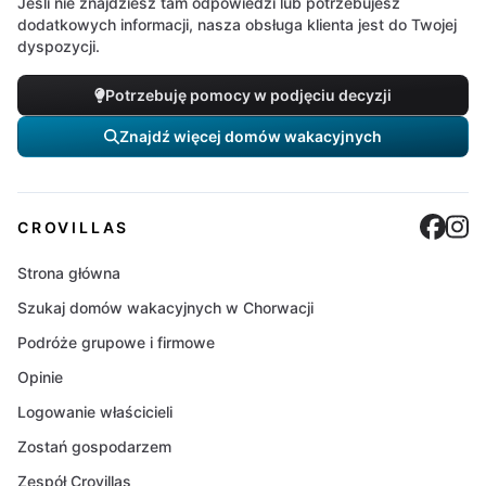
Jeśli nie znajdziesz tam odpowiedzi lub potrzebujesz
dodatkowych informacji, nasza obsługa klienta jest do Twojej
dyspozycji.
Potrzebuję pomocy w podjęciu decyzji
Znajdź więcej domów wakacyjnych
Cro
C
CROVILLAS
Strona główna
Szukaj domów wakacyjnych w Chorwacji
Podróże grupowe i firmowe
Opinie
Logowanie właścicieli
Zostań gospodarzem
Zespół Crovillas