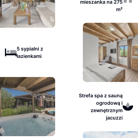
mieszanka na 275
m²
5 sypialni z
łazienkami
Strefa spa z sauną
ogrodową i
zewnętrznym
jacuzzi