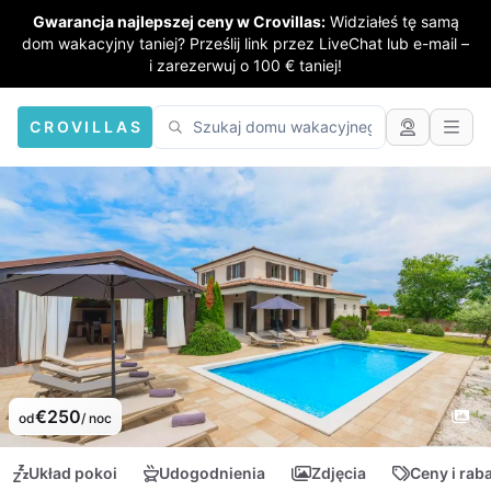
Gwarancja najlepszej ceny w Crovillas:
Widziałeś tę samą
dom wakacyjny taniej? Prześlij link przez LiveChat lub e-mail –
i zarezerwuj o 100 € taniej!
CROVILLAS
€250
od
/ noc
Układ pokoi
Udogodnienia
Zdjęcia
Ceny i rab