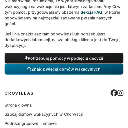
Nie martw się, rozumiemy, że wybór idealnego domu
wakacyjnego na wakacje nie jest łatwym zadaniem. Aby Ci w
tym pomóc, przygotowaliśmy obszerną
Sekcja FAQ
, w której
odpowiadamy na najczęściej zadawane pytania naszych
gości.
Jeśli nie znajdziesz tam odpowiedzi lub potrzebujesz
dodatkowych informacji, nasza obsługa klienta jest do Twojej
dyspozycji.
Potrzebuję pomocy w podjęciu decyzji
Znajdź więcej domów wakacyjnych
Cro
C
CROVILLAS
Strona główna
Szukaj domów wakacyjnych w Chorwacji
Podróże grupowe i firmowe