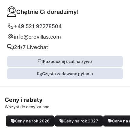
Chętnie Ci doradzimy!
+49 521 92278504
info@crovillas.com
24/7 Livechat
Rozpocznij czat na żywo
Często zadawane pytania
Ceny i rabaty
Wszystkie ceny za noc
Ceny na rok 2026
Ceny na rok 2027
Ceny na 