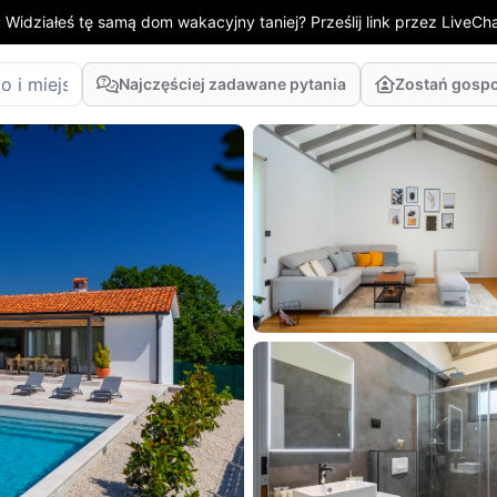
:
Widziałeś tę samą dom wakacyjny taniej? Prześlij link przez LiveChat
Najczęściej zadawane pytania
Zostań gosp