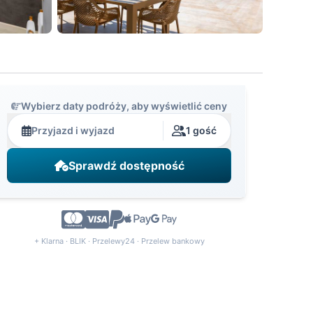
Wybierz daty podróży, aby wyświetlić ceny
Przyjazd i wyjazd
1 gość
Sprawdź dostępność
+ Klarna · BLIK · Przelewy24 · Przelew bankowy