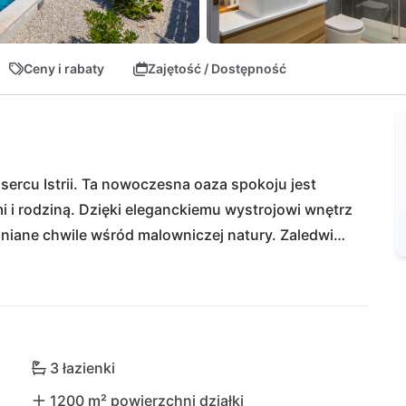
Ceny i rabaty
Zajętość / Dostępność
w sercu Istrii. Ta nowoczesna oaza spokoju jest 
i i rodziną. Dzięki eleganckiemu wystrojowi wnętrz 
mniane chwile wśród malowniczej natury. Zaledwie 
w spożywczych z istryjskimi przysmakami, podczas 
ołyki. Odkryj historyczny Pazin lub zanurz się w 
Poreču, Vrsarze i Rovinj. Daj się oczarować 
wiadcz pulsującego życia w Puli – wszystko to w 
azy spokoju. Willa Gala Istria to twoja wejściówka 
3 łazienki
1200 m² powierzchni działki