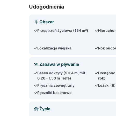
Udogodnienia
Obszar
Przestrzeń życiowa (154 m²)
Nierucho
Lokalizacja wiejska
Rok budo
Zabawa w pływanie
Basen odkryty (9 x 4 m, mit
Dostępno
0,20 - 1,50 m Tiefe)
rok)
Prysznic zewnętrzny
Leżaki (6)
Ręczniki basenowe
Życie