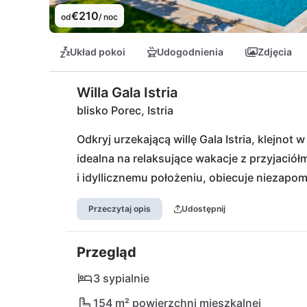
€210
od
/ noc
Układ pokoi
Udogodnienia
Zdjęcia
Willa Gala Istria
blisko Porec, Istria
Odkryj urzekającą willę Gala Istria, klejnot 
idealna na relaksujące wakacje z przyjaciółm
i idyllicznemu położeniu, obiecuje niezapo
kilka kroków dzielą ją od lokalnych sklepó
Przeczytaj opis
Udostępnij
gdy Konoba Danijeli oferuje tradycyjne smak
krystalicznie czyste wody pobliskich plaż w 
Przegląd
urokowi Parku Krajobrazowego Učka lub doś
zasięgu krótkiej jazdy od twojej prywatnej o
3 sypialnie
do autentycznej istryjskiej przygody!
154 m² powierzchni mieszkalnej