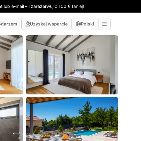
 lub e-mail – i zarezerwuj o 100 € taniej!
odarzem
Uzyskaj wsparcie
Polski