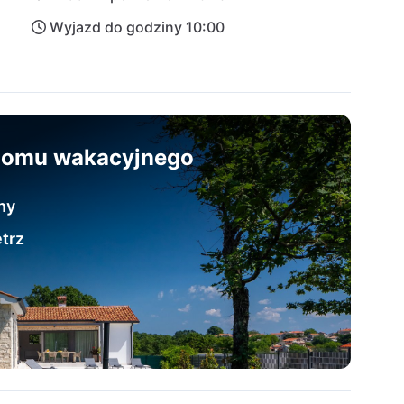
Wyjazd do godziny 10:00
 domu wakacyjnego
iny
trz
e