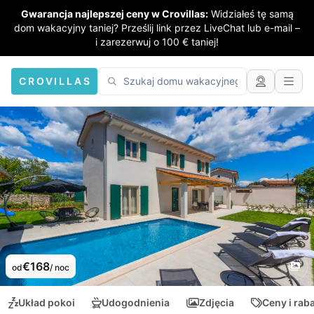
Gwarancja najlepszej ceny w Crovillas:
Widziałeś tę samą
dom wakacyjny taniej? Prześlij link przez LiveChat lub e-mail –
i zarezerwuj o 100 € taniej!
CROVILLAS
€168
od
/ noc
Układ pokoi
Udogodnienia
Zdjęcia
Ceny i rab