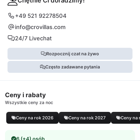
Chętnie Ci doradzimy!
+49 521 92278504
info@crovillas.com
24/7 Livechat
Rozpocznij czat na żywo
Często zadawane pytania
Ceny i rabaty
Wszystkie ceny za noc
Ceny na rok 2026
Ceny na rok 2027
Ceny na 
6 (+4) osób