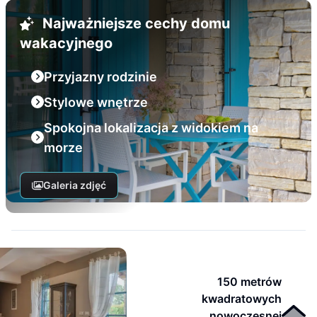
Najważniejsze cechy domu
wakacyjnego
Przyjazny rodzinie
Stylowe wnętrze
Spokojna lokalizacja z widokiem na
morze
Galeria zdjęć
150 metrów
kwadratowych
nowoczesnej