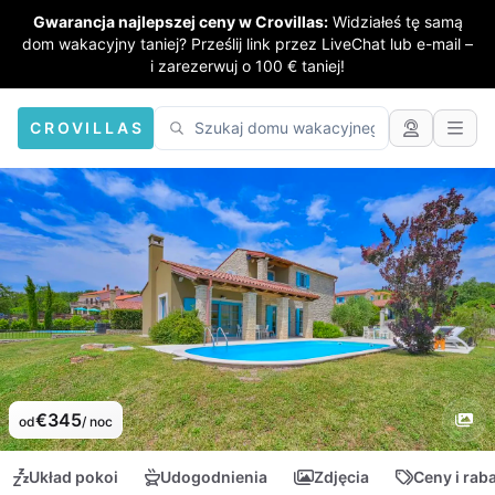
Gwarancja najlepszej ceny w Crovillas:
Widziałeś tę samą
dom wakacyjny taniej? Prześlij link przez LiveChat lub e-mail –
i zarezerwuj o 100 € taniej!
CROVILLAS
€345
od
/ noc
Układ pokoi
Udogodnienia
Zdjęcia
Ceny i rab