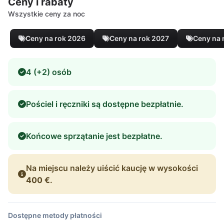
Ceny i rabaty
Wszystkie ceny za noc
Ceny na rok 2026
Ceny na rok 2027
Ceny na 
4 (+2) osób
Pościel i ręczniki są dostępne bezpłatnie.
Końcowe sprzątanie jest bezpłatne.
Na miejscu należy uiścić kaucję w wysokości
400 €
.
Dostępne metody płatności