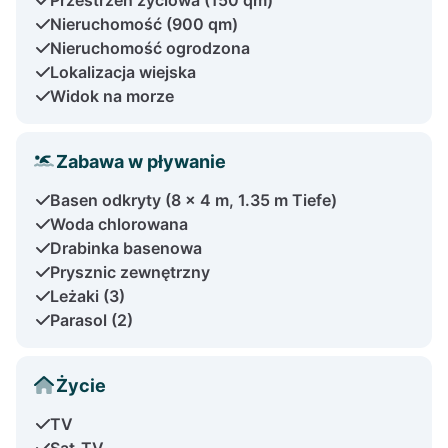
Nieruchomość (900 qm)
Nieruchomość ogrodzona
Lokalizacja wiejska
Widok na morze
Zabawa w pływanie
Basen odkryty (8 x 4 m, 1.35 m Tiefe)
Woda chlorowana
Drabinka basenowa
Prysznic zewnętrzny
Leżaki (3)
Parasol (2)
Życie
TV
Sat-TV