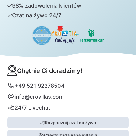
98% zadowolenia klientów
Czat na żywo 24/7
Chętnie Ci doradzimy!
+49 521 92278504
info@crovillas.com
24/7 Livechat
Rozpocznij czat na żywo
Często zadawane pytania