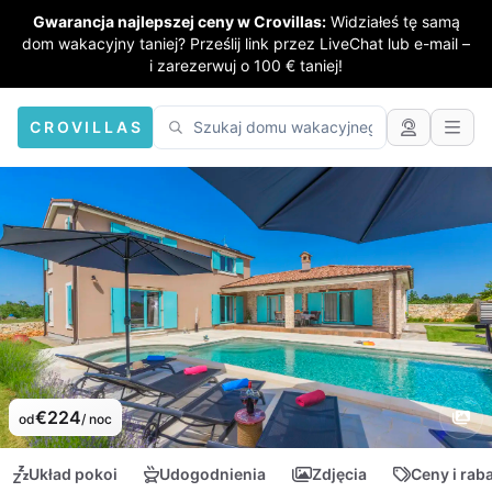
Gwarancja najlepszej ceny w Crovillas:
Widziałeś tę samą
dom wakacyjny taniej? Prześlij link przez LiveChat lub e-mail –
i zarezerwuj o 100 € taniej!
CROVILLAS
€224
od
/ noc
Układ pokoi
Udogodnienia
Zdjęcia
Ceny i rab