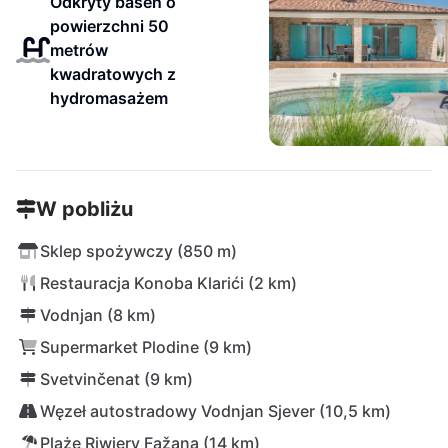
Odkryty basen o
powierzchni 50
metrów
kwadratowych z
hydromasażem
W pobliżu
Sklep spożywczy (850 m)
Restauracja Konoba Klarići (2 km)
Vodnjan (8 km)
Supermarket Plodine (9 km)
Svetvinčenat (9 km)
Węzeł autostradowy Vodnjan Sjever (10,5 km)
Plaże Riwiery Fažana (14 km)