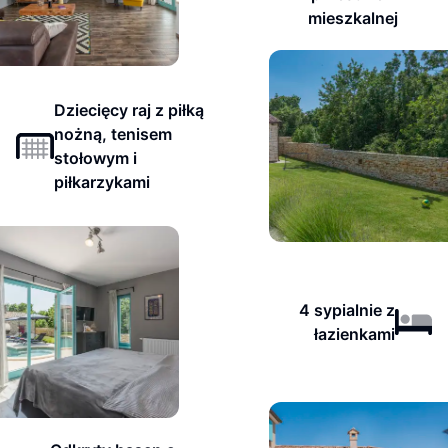
mieszkalnej
Dziecięcy raj z piłką
nożną, tenisem
stołowym i
piłkarzykami
4 sypialnie z
łazienkami