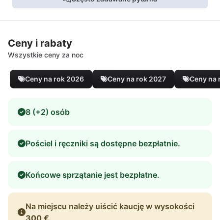
Ceny i rabaty
Wszystkie ceny za noc
Ceny na rok 2026
Ceny na rok 2027
Ceny na 
8 (+2) osób
Pościel i ręczniki są dostępne bezpłatnie.
Końcowe sprzątanie jest bezpłatne.
Na miejscu należy uiścić kaucję w wysokości
300 €
.