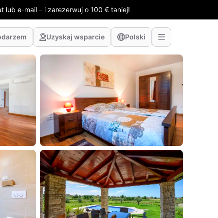
 lub e-mail – i zarezerwuj o 100 € taniej!
odarzem
Uzyskaj wsparcie
Polski