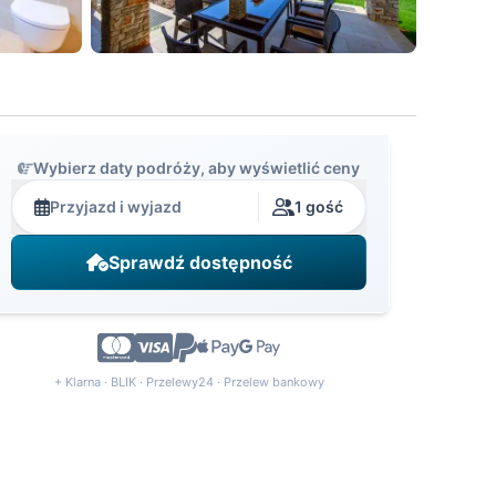
Wybierz daty podróży, aby wyświetlić ceny
Przyjazd i wyjazd
1 gość
Sprawdź dostępność
+ Klarna · BLIK · Przelewy24 · Przelew bankowy