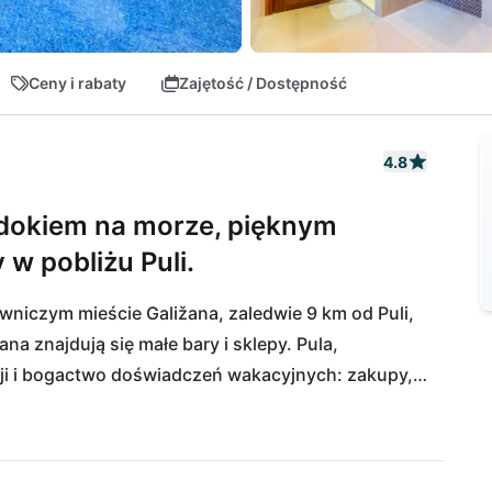
Ceny i rabaty
Zajętość / Dostępność
4.8
dokiem na morze, pięknym
w pobliżu Puli.
owniczym mieście Galižana, zaledwie 9 km od Puli, 
ana znajdują się małe bary i sklepy. Pula, 
akcji i bogactwo doświadczeń wakacyjnych: zakupy, 
towe. Czysta plaża w Fažanie oddalona jest tylko o 
iele atrakcji, odwiedzając Park Przyrody Rt 
oczek jest prawdziwym rajem dla miłośników 