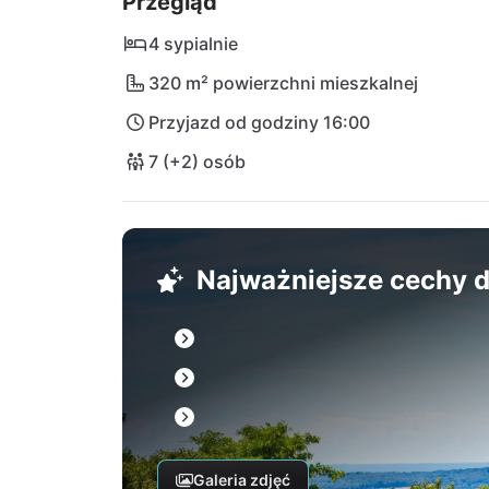
Przegląd
nurkowania, lub można odwiedzić jedno z w
przekąski. Lotnisko w Puli jest łatwo osi
4 sypialnie
km.
320 m² powierzchni mieszkalnej
Przyjazd od godziny 16:00
7 (+2) osób
Najważniejsze cechy
Galeria zdjęć