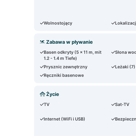
Wolnostojący
Lokalizac
Zabawa w pływanie
Basen odkryty (5 x 11 m, mit
Słona wo
1.2 - 1.4 m Tiefe)
Prysznic zewnętrzny
Leżaki (7)
Ręczniki basenowe
Życie
TV
Sat-TV
Internet (WiFi i USB)
Bezpiecz