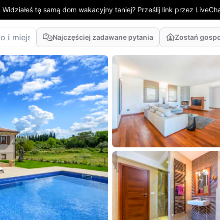
:
Widziałeś tę samą dom wakacyjny taniej? Prześlij link przez LiveChat
Najczęściej zadawane pytania
Zostań gosp