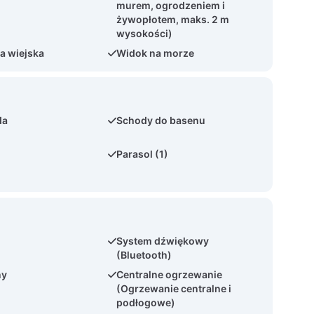
murem, ogrodzeniem i
żywopłotem, maks. 2 m
wysokości)
ja wiejska
Widok na morze
da
Schody do basenu
Parasol (1)
System dźwiękowy
(Bluetooth)
ny
Centralne ogrzewanie
(Ogrzewanie centralne i
podłogowe)