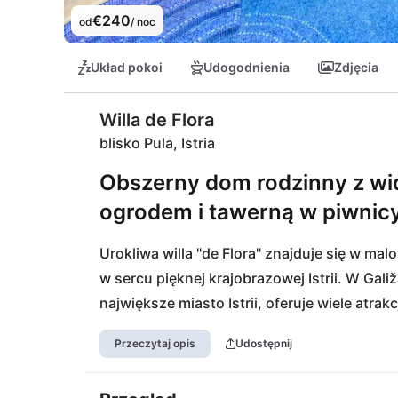
€240
od
/ noc
Układ pokoi
Udogodnienia
Zdjęcia
Willa de Flora
blisko Pula, Istria
Obszerny dom rodzinny z wi
ogrodem i tawerną w piwnicy 
Urokliwa willa "de Flora" znajduje się w mal
w sercu pięknej krajobrazowej Istrii. W Galiž
największe miasto Istrii, oferuje wiele atr
restauracje, bary, kulturę, aktywności spor
Przeczytaj opis
Udostępnij
5 km. Miłośnicy przyrody również znajdą tu w
Kamenjak. Wiele ukrytych i naturalnych zat