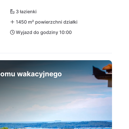
ielu małych barów, które zapewniają pyszne 
ągalne samochodem wypożyczonym na odległość 14 
3 łazienki
1450 m² powierzchni działki
Wyjazd do godziny 10:00
 domu wakacyjnego