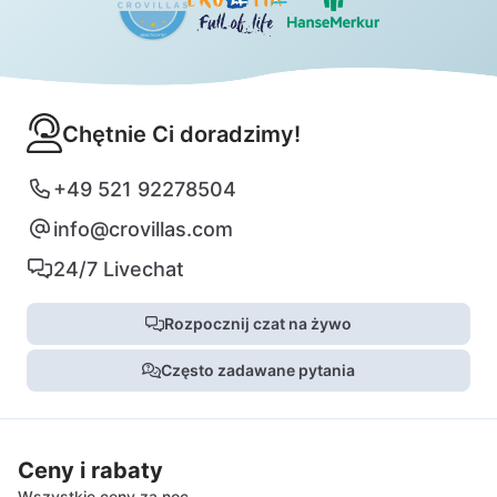
Chętnie Ci doradzimy!
+49 521 92278504
info@crovillas.com
24/7 Livechat
Rozpocznij czat na żywo
Często zadawane pytania
Ceny i rabaty
Wszystkie ceny za noc