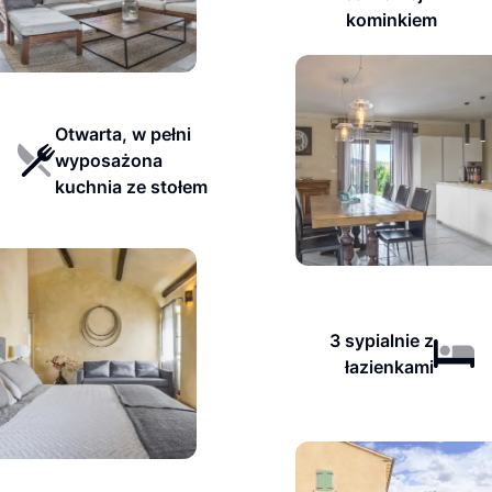
kominkiem
Otwarta, w pełni
wyposażona
kuchnia ze stołem
3 sypialnie z
łazienkami