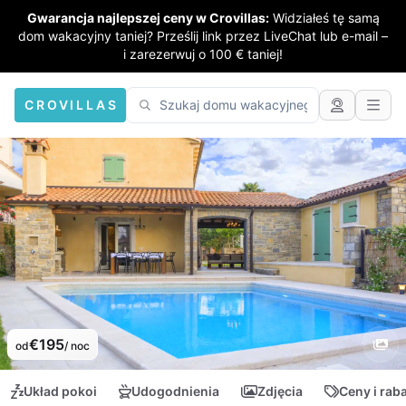
Gwarancja najlepszej ceny w Crovillas:
Widziałeś tę samą
dom wakacyjny taniej? Prześlij link przez LiveChat lub e-mail –
i zarezerwuj o 100 € taniej!
CROVILLAS
€195
od
/ noc
Układ pokoi
Udogodnienia
Zdjęcia
Ceny i rab