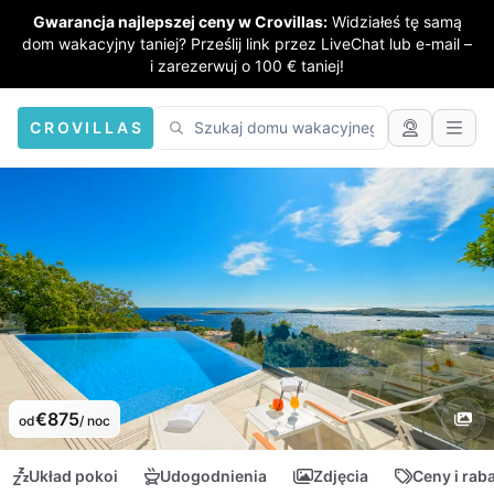
Gwarancja najlepszej ceny w Crovillas:
Widziałeś tę samą
dom wakacyjny taniej? Prześlij link przez LiveChat lub e-mail –
i zarezerwuj o 100 € taniej!
CROVILLAS
€875
od
/ noc
Układ pokoi
Udogodnienia
Zdjęcia
Ceny i rab