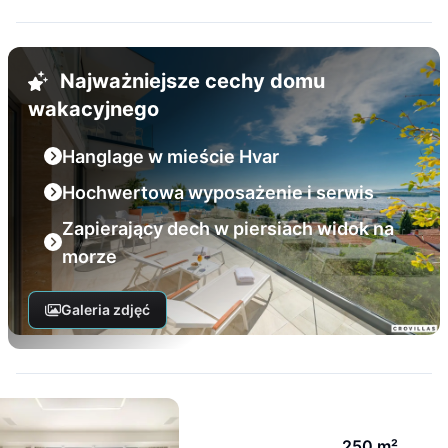
Najważniejsze cechy domu
wakacyjnego
Hanglage w mieście Hvar
Hochwertowa wyposażenie i serwis
Zapierający dech w piersiach widok na
morze
Galeria zdjęć
250 m²