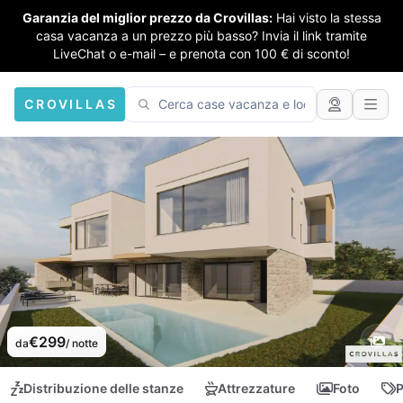
Garanzia del miglior prezzo da Crovillas:
Hai visto la stessa
casa vacanza a un prezzo più basso? Invia il link tramite
LiveChat o e-mail – e prenota con 100 € di sconto!
CROVILLAS
€299
da
/ notte
Distribuzione delle stanze
Attrezzature
Foto
P