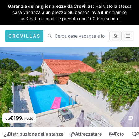
Garanzia del miglior prezzo da Crovillas:
Hai visto la stessa
casa vacanza a un prezzo più basso? Invia il link tramite
LiveChat o e-mail – e prenota con 100 € di sconto!
CROVILLAS
€199
da
/ notte
Distribuzione delle stanze
Attrezzature
Foto
P