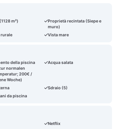
 (1128 m²)
Proprietà recintata (Siepe e
muro)
 rurale
Vista mare
ento della piscina
Acqua salata
zur normalen
peratur; 200€ /
ene Woche)
terna
Sdraio (5)
ni da piscina
Netflix