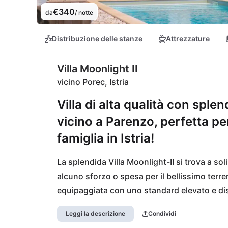
€340
da
/ notte
Distribuzione delle stanze
Attrezzature
Villa Moonlight II
vicino Porec, Istria
Villa di alta qualità con sple
vicino a Parenzo, perfetta pe
famiglia in Istria!
La splendida Villa Moonlight-II si trova a so
alcuno sforzo o spesa per il bellissimo terreno
equipaggiata con uno standard elevato e dis
privata. È un luogo ideale per rilassarsi e di
Leggi la descrizione
Condividi
costa occidentale dell'Istria sono raggiungibi