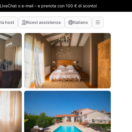
e LiveChat o e-mail – e prenota con 100 € di sconto!
ta host
Ricevi assistenza
Italiano