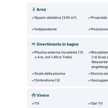
Area
Spazio abitativo (245 m²)
Proprietà
Indipendente
Posizione
Divertimento in bagno
Piscina esterna riscaldata (12
Riscaldam
x 4 m, mit 1.40 m Tiefe)
(+6 Grad 
Wassertem
angefang
Scale della piscina
Doccia es
Ombrellone (3)
Asciugama
Vivere
TV
Sat-TV