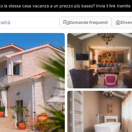
to la stessa casa vacanza a un prezzo più basso? Invia il link tramit
Domande frequenti
Diven