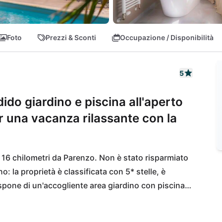
Foto
Prezzi & Sconti
Occupazione / Disponibilità
5
ndido giardino e piscina all'aperto
r una vacanza rilassante con la
li 16 chilometri da Parenzo. Non è stato risparmiato 
: la proprietà è classificata con 5* stelle, è 
pone di un'accogliente area giardino con piscina 
stendersi sull'amaca. Diverse belle spiagge della 
li in 15 minuti d'auto, mentre l'aeroporto di Pola 