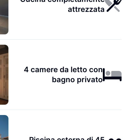
attrezzata
4 camere da letto con
bagno privato
Piscina esterna di 45