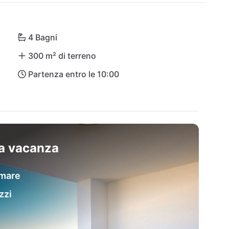
 come Pinewood e negozi e ristoranti locali come la 
 possibili escursioni giornaliere a Vrbnik, 
di Risnjak è un'attrazione per gli amanti della 
4 Bagni
300 m² di terreno
Partenza entro le 10:00
menticabile all'insegna del comfort, della bellezza 
 casa da sogno sul mare!
sa vacanza
 mare
zzi