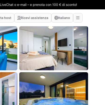
e LiveChat o e-mail – e prenota con 100 € di sconto!
ta host
Ricevi assistenza
Italiano