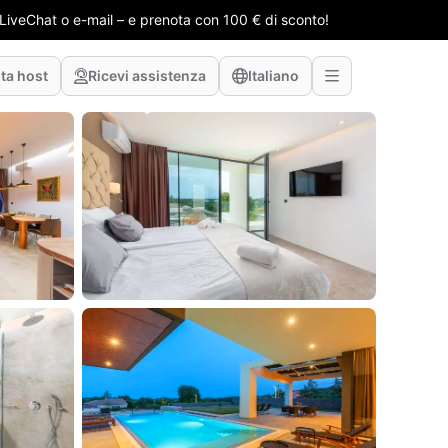
e LiveChat o e-mail – e prenota con 100 € di sconto!
ta host
Ricevi assistenza
Italiano