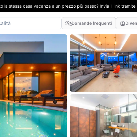
to la stessa casa vacanza a un prezzo più basso? Invia il link tramit
Domande frequenti
Diven