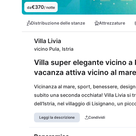
€370
da
/ notte
Distribuzione delle stanze
Attrezzature
Villa Livia
vicino Pula, Istria
Villa super elegante vicino a P
vacanza attiva vicino al mar
Vicinanza al mare, sport, benessere, design m
subito una seconda occhiata! Villa Livia si t
dell'Istria, nel villaggio di Lisignano, un pi
toccato dal turismo. Potrete divertirvi in rist
Leggi la descrizione
Condividi
sensazione croata. La villa è perfetta anche 
consiglio è la vicina spiaggia di sabbia Bijac