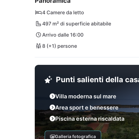
Panoramica
anche bellissime spiagge naturali e baie con 
per raggiungere l'isola di Levan. Potete raggi
4 Camere da letto
km di distanza, e fare la vostra spesa quotidi
497 m² di superficie abitabile
di Pola dista solo 13 km, quindi non dovrete 
Arrivo dalle 16:00
arrivo e partenza.

8 (+1) persone
Non dovrete più percorrere lunghe distanze
Punti salienti della ca
Villa moderna sul mare
Area sport e benessere
Piscina esterna riscaldata
Galleria fotografica