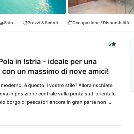
Foto
Prezzi & Sconti
Occupazione / Disponibilità
5
ola in Istria - ideale per una
e con un massimo di nove amici!
oderno: è questo il vostro stile? Allora rischiate 
rova in posizione centrale sulla punta sud-orientale 
ccolo borgo di pescatori ancora in gran parte non 
oranti tradizionali e sperimentare l'autentica 
come punto di partenza per esplorare l'Istria. Un 
 a Medulin. Nei dintorni di Lisignano si trovano 