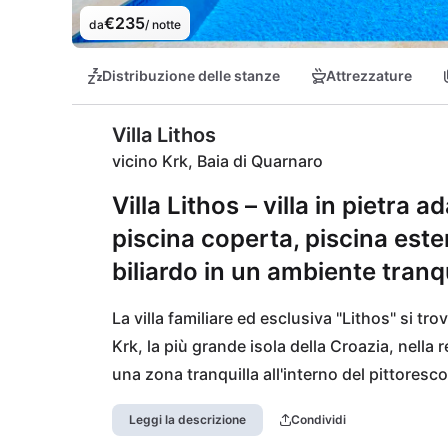
€235
da
/ notte
Distribuzione delle stanze
Attrezzature
Villa Lithos
vicino Krk, Baia di Quarnaro
Villa Lithos – villa in pietra a
piscina coperta, piscina este
biliardo in un ambiente tranqui
La villa familiare ed esclusiva "Lithos" si tro
Krk, la più grande isola della Croazia, nella r
una zona tranquilla all'interno del pittoresco v
raggiungibile tramite due ponti impressionant
Leggi la descrizione
Condividi
auto. Fiume, la capitale del Quarnero, è a 30 