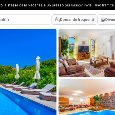
to la stessa casa vacanza a un prezzo più basso? Invia il link tramit
Domande frequenti
Diven