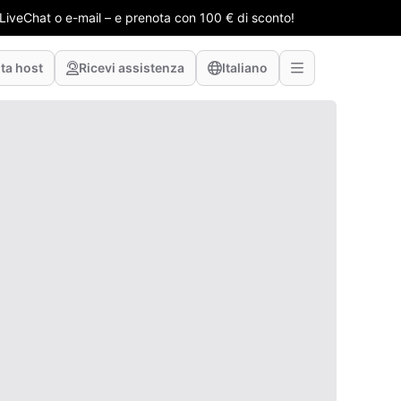
e LiveChat o e-mail – e prenota con 100 € di sconto!
ta host
Ricevi assistenza
Italiano