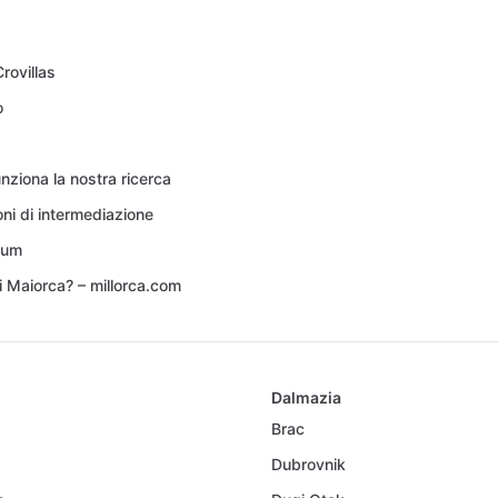
Crovillas
o
ziona la nostra ricerca
ni di intermediazione
sum
i Maiorca? – millorca.com
Dalmazia
Brac
Dubrovnik