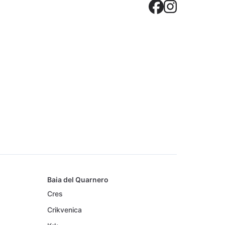
Crovilla
Crovil
Baia del Quarnero
Cres
Crikvenica