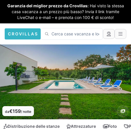
Garanzia del miglior prezzo da Crovillas:
Hai visto la stessa
casa vacanza a un prezzo più basso? Invia il link tramite
LiveChat o e-mail – e prenota con 100 € di sconto!
CROVILLAS
€159
da
/ notte
Distribuzione delle stanze
Attrezzature
Foto
P