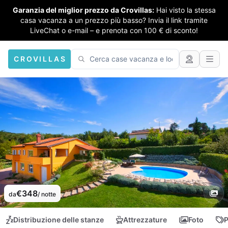
Garanzia del miglior prezzo da Crovillas:
Hai visto la stessa
casa vacanza a un prezzo più basso? Invia il link tramite
LiveChat o e-mail – e prenota con 100 € di sconto!
CROVILLAS
€348
da
/ notte
Distribuzione delle stanze
Attrezzature
Foto
P