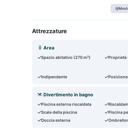
Mostr
Attrezzature
Area
Spazio abitativo (270 m²)
Proprietà
Indipendente
Posizione
Divertimento in bagno
Piscina esterna riscaldata
Riscaldam
Scale della piscina
Piscina p
Doccia esterna
Ombrello