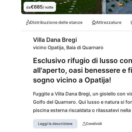
€685
da
/ notte
Distribuzione delle stanze
Attrezzature
Villa Dana Bregi
vicino Opatija, Baia di Quarnaro
Esclusivo rifugio di lusso con
all'aperto, oasi benessere e 
sogno vicino a Opatija!
Fuggite a Villa Dana Bregi, un gioiello con vi
Golfo del Quarnero. Qui lusso e natura si fon
piscina esterna riscaldata o rilassatevi nella
jacuzzi privata, godetevi il puro benessere ne
Leggi la descrizione
Condividi
interna. Non lontano, Opatija vi invita con l