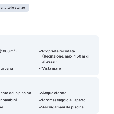
a tutte le stanze
 (1000 m²)
Proprietà recintata
(Recinzione, max. 1,50 m di
altezza )
 urbana
Vista mare
ento della piscina
Acqua clorata
er bambini
Idromassaggio all'aperto
ne
Asciugamani da piscina