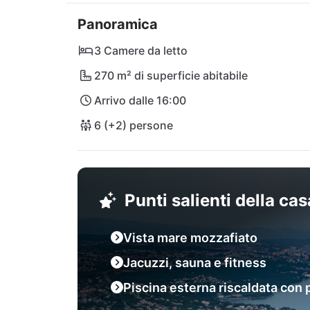
incantevoli caffetterie, mentre il maestoso P
Panoramica
Che si tratti di assaporare la cucina locale al
spiaggia di Tomaševac, Villa Dana Bregi è l
3 Camere da letto
indimenticabile sulla splendida Riviera croat
270 m² di superficie abitabile
Arrivo dalle 16:00
6 (+2) persone
Punti salienti della ca
Vista mare mozzafiato
Jacuzzi, sauna e fitness
Piscina esterna riscaldata con 