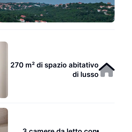
270 m² di spazio abitativo
di lusso
3 camere da letto con