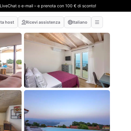
e LiveChat o e-mail – e prenota con 100 € di sconto!
ta host
Ricevi assistenza
Italiano