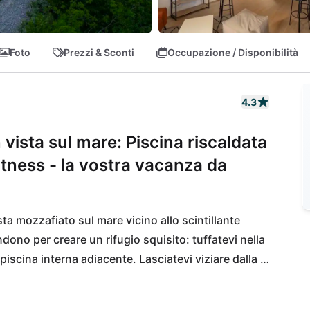
Foto
Prezzi & Sconti
Occupazione / Disponibilità
4.3
 vista sul mare: Piscina riscaldata
fitness - la vostra vacanza da
sta mozzafiato sul mare vicino allo scintillante 
dono per creare un rifugio squisito: tuffatevi nella 
 piscina interna adiacente. Lasciatevi viziare dalla 
lla sauna e tenetevi in forma nella sala fitness 
a sua sofisticata passeggiata sul lungomare e le sue 