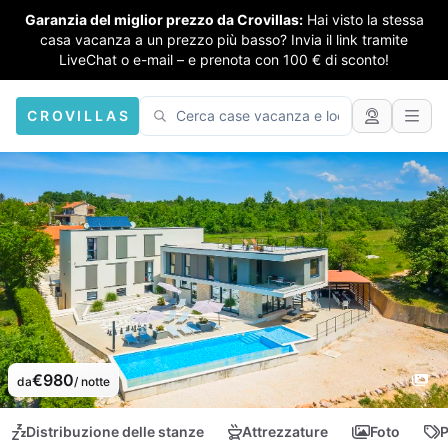
Garanzia del miglior prezzo da Crovillas:
Hai visto la stessa
casa vacanza a un prezzo più basso? Invia il link tramite
LiveChat o e-mail – e prenota con 100 € di sconto!
CROVILLAS
€980
da
/ notte
Distribuzione delle stanze
Attrezzature
Foto
P