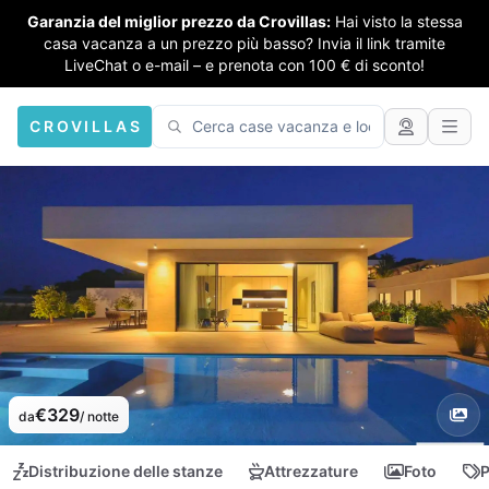
Garanzia del miglior prezzo da Crovillas:
Hai visto la stessa
casa vacanza a un prezzo più basso? Invia il link tramite
LiveChat o e-mail – e prenota con 100 € di sconto!
CROVILLAS
€329
da
/ notte
Distribuzione delle stanze
Attrezzature
Foto
P