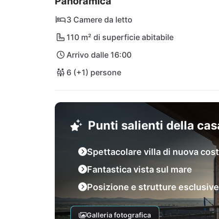
Panoramica
escursioni durante la vostra vacanza! Il parco
esplorate bellissimi percorsi escursionistici e
3 Camere da letto
vacanza su varie piattaforme panoramiche. A p
110 m² di superficie abitabile
supermercato. Per uno shopping più ampio, c
Arrivo dalle 16:00
internazionali di Zara e Spalato distano ris
6 (+1) persone
Punti salienti della ca
Spettacolare villa di nuova cos
Fantastica vista sul mare
Posizione e strutture esclusive
Galleria fotografica