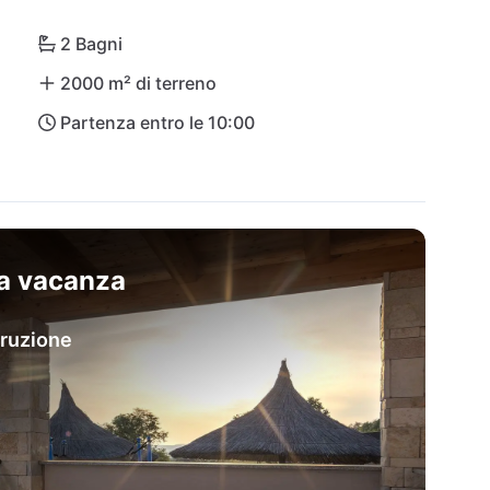
 naturale del Lago di Vrana offre molte attività: 
 ciclabili, andate in kayak e scattate foto di 
2 Bagni
ochi passi dalla villa si trova un piccolo 
2000 m² di terreno
i sono negozi più grandi a Vrana. Gli aeroporti 
Partenza entro le 10:00
pettivamente 33 e 98 km.
sa vacanza
truzione