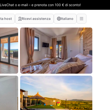
e LiveChat o e-mail – e prenota con 100 € di sconto!
ta host
Ricevi assistenza
Italiano