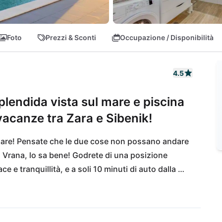
Foto
Prezzi & Sconti
Occupazione / Disponibilità
4.5
plendida vista sul mare e piscina
 vacanze tra Zara e Sibenik!
mare! Pensate che le due cose non possano andare 
di Vrana, lo sa bene! Godrete di una posizione 
 e tranquillità, e a soli 10 minuti di auto dalla 
ane. Altre spiagge, ciottoli e insenature rocciose 
onale di Krka con le sue famose cascate, 
tamente essere inserito nel vostro programma di 