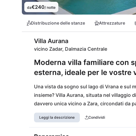
€240
da
/ notte
Distribuzione delle stanze
Attrezzature
Villa Aurana
vicino Zadar, Dalmazia Centrale
Moderna villa familiare con s
esterna, ideale per le vostre
Una vista da sogno sul lago di Vrana e sul 
insieme? Villa Aurana, situata nel villaggio 
davvero unica vicino a Zara, circondati da pace
spiaggia di sabbia Plaža Bužakovina a Pakost
Leggi la descrizione
Condividi
sono facilmente raggiungibili. Il Parco Nazi
raggiungibile dopo circa 45 km, deve assolu