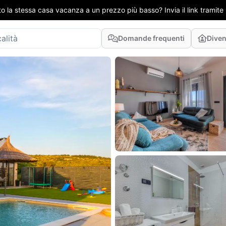
to la stessa casa vacanza a un prezzo più basso? Invia il link tramit
Domande frequenti
Diven