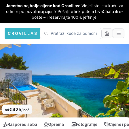
Jamstvo najbolje cijene kod Crovillas:
Vidjeli ste istu kuću za
odmor po povoljnijoj cijeni? Pošaljite link putem LiveChata ili e-
pošte – i rezervirajte 100 € jeftinije!
CROVILLAS
€425
od
/ noć
Raspored soba
Oprema
Fotografije
Cijene i p