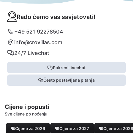
Rado ćemo vas savjetovati!
+49 521 92278504
info@crovillas.com
24/7 Livechat
Pokreni livechat
Često postavljana pitanja
Cijene i popusti
Sve cijene po noćenju
Cijene za 2026
Cijene za 2027
Cijene za 202