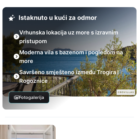
Istaknuto u kući za odmor
Vrhunska lokacija uz more s izravnim
pristupom
Moderna vila s bazenom i pogledom na
more
Savršeno smješteno između Trogira i
Rogoznice
Fotogalerija