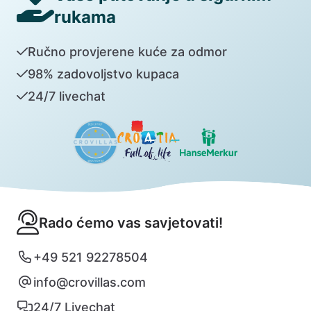
rukama
Ručno provjerene kuće za odmor
98% zadovoljstvo kupaca
24/7 livechat
Rado ćemo vas savjetovati!
+49 521 92278504
info@crovillas.com
24/7 Livechat