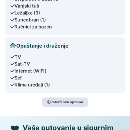
Vanjski tuš
Ležaljke (3)
Suncobran (1)
Ručnici za bazen
Opuštanje i druženje
TV
Sat-TV
Internet (WiFi)
Sef
Klima uređaji (1)
Prikaži svu opremu
Vaše putovanje u sigurnim