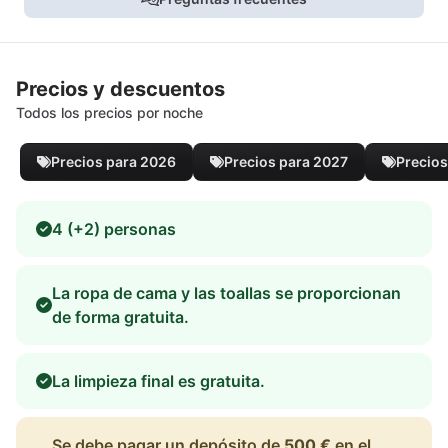
Precios y descuentos
Todos los precios por noche
Precios para 2026
Precios para 2027
Precios
4 (+2) personas
La ropa de cama y las toallas se proporcionan
de forma gratuita.
La limpieza final es gratuita.
Se debe pagar un depósito de
500 €
en el