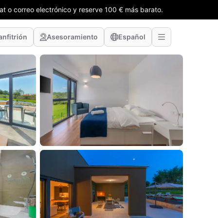
t o correo electrónico y reserve 100 € más barato.
anfitrión
Asesoramiento
Español