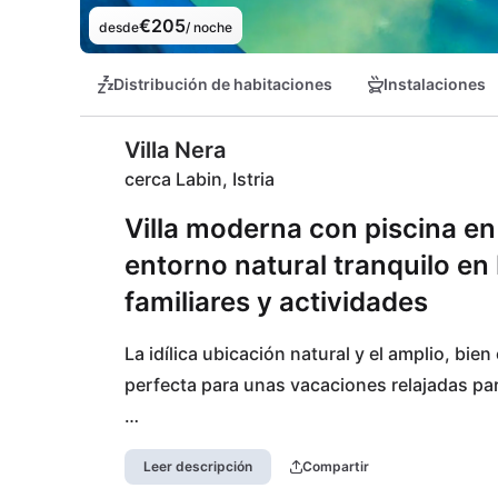
€205
desde
/ noche
Distribución de habitaciones
Instalaciones
Villa Nera
cerca Labin, Istria
Villa moderna con piscina en
entorno natural tranquilo en 
familiares y actividades
La idílica ubicación natural y el amplio, bien
perfecta para unas vacaciones relajadas par
La ubicación céntrica en el municipio de Barb
Leer descripción
Compartir
planificar el día: ya sea un día de playa en l