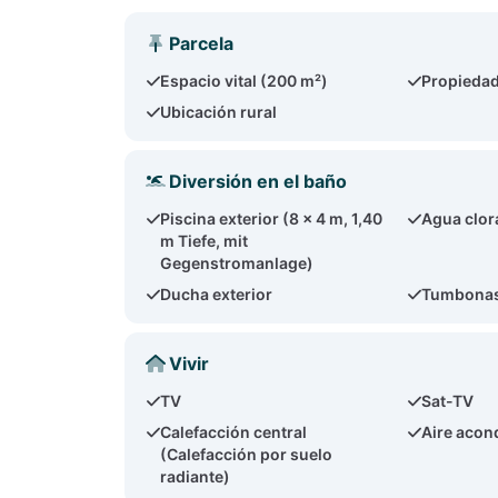
Parcela
Espacio vital (200 m²)
Propiedad
Ubicación rural
Diversión en el baño
Piscina exterior (8 x 4 m, 1,40
Agua clor
m Tiefe, mit
Gegenstromanlage)
Ducha exterior
Tumbonas
Vivir
TV
Sat-TV
Calefacción central
Aire acon
(Calefacción por suelo
radiante)