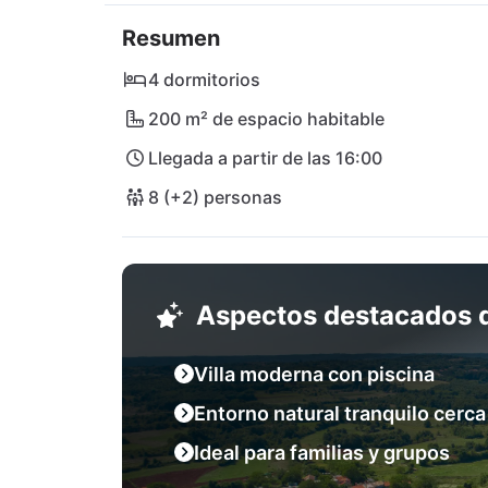
meridional de la región o una visita a la hist
Resumen
opciones.

4 dormitorios
Para los amantes de las vacaciones activas, 
200 m² de espacio habitable
variada oferta de ocio, que incluye parque
Llegada a partir de las 16:00
posibilidades para practicar deportes acuát
niños: un parque deportivo y de juegos infan
8 (+2) personas
El aeropuerto internacional de Pula (PUY) e
Aspectos destacados d
Villa moderna con piscina
Entorno natural tranquilo cerca
Ideal para familias y grupos