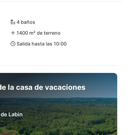
órica ciudad de Pula, aquí tienen todas las 
4 baños
la región alrededor de Labin y Rabac ofrece una 
1400 m² de terreno
s de escalada y de aventura, además de numerosas 
Salida hasta las 10:00
icos. También hay excelentes servicios para los 
tiles se encuentra en las inmediaciones.

stá a solo unos 30 minutos en coche.
e la casa de vacaciones
 de Labin