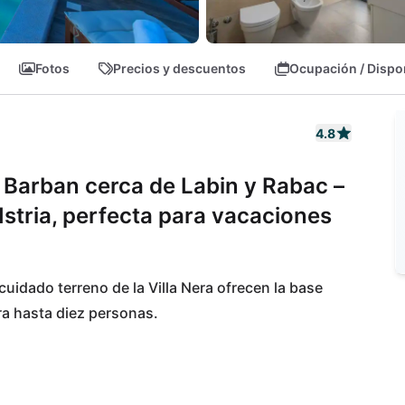
Fotos
Precios y descuentos
Ocupación / Dispo
4.8
 Barban cerca de Labin y Rabac –
Istria, perfecta para vacaciones
 cuidado terreno de la Villa Nera ofrecen la base 
a hasta diez personas.

an les ofrece la máxima flexibilidad a la hora de 
a costa oeste de Istria, una excursión al punto más 