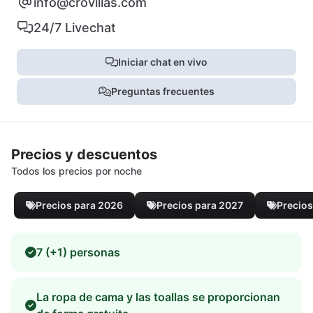
info@crovillas.com
24/7 Livechat
Iniciar chat en vivo
Preguntas frecuentes
Precios y descuentos
Todos los precios por noche
Precios para 2026
Precios para 2027
Precios
7 (+1) personas
La ropa de cama y las toallas se proporcionan