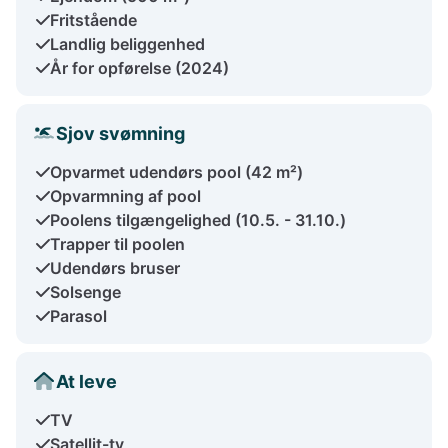
Fritstående
Landlig beliggenhed
År for opførelse (2024)
Sjov svømning
Opvarmet udendørs pool (42 m²)
Opvarmning af pool
Poolens tilgængelighed (10.5. - 31.10.)
Trapper til poolen
Udendørs bruser
Solsenge
Parasol
At leve
TV
Satellit-tv