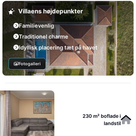
Villaens højdepunkter
Familievenlig
Traditionel charme
Idyllisk placering tæt på havet
Fotogalleri
230 m² boflade i
landstil