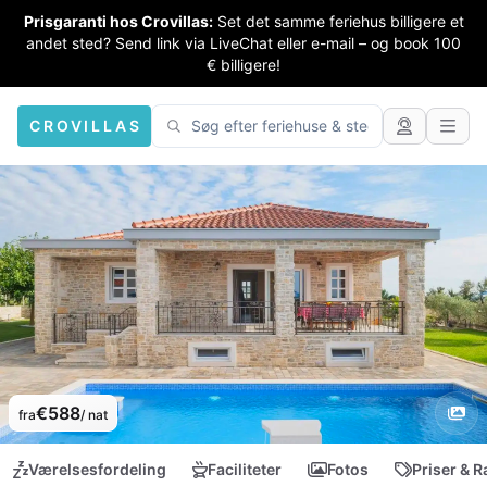
Prisgaranti hos Crovillas:
Set det samme feriehus billigere et
andet sted? Send link via LiveChat eller e-mail – og book 100
€ billigere!
CROVILLAS
€588
fra
/ nat
Værelsesfordeling
Faciliteter
Fotos
Priser & R