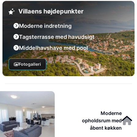
Villaens højdepunkter
Moderne indretning
Tagsterrasse med havudsigt
Middelhavshave med pool
Fotogalleri
Moderne
opholdsrum med
åbent køkken