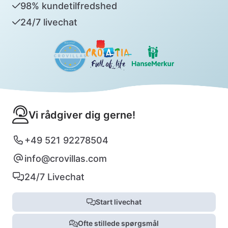
98% kundetilfredshed
24/7 livechat
Vi rådgiver dig gerne!
+49 521 92278504
info@crovillas.com
24/7 Livechat
Start livechat
Ofte stillede spørgsmål