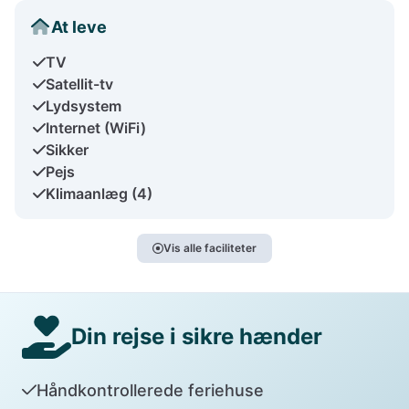
At leve
TV
Satellit-tv
Lydsystem
Internet (WiFi)
Sikker
Pejs
Klimaanlæg (4)
Vis alle faciliteter
Din rejse i sikre hænder
Håndkontrollerede feriehuse