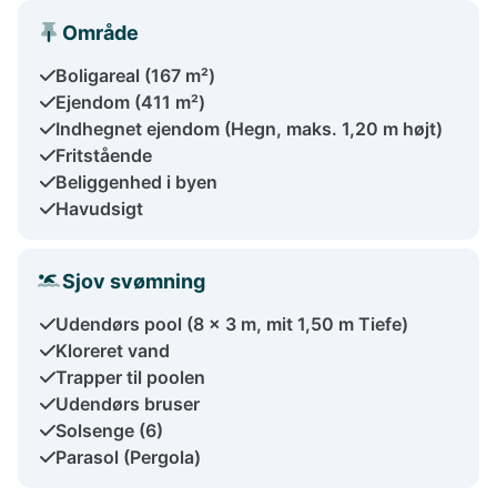
Område
Boligareal (167 m²)
Ejendom (411 m²)
Indhegnet ejendom (Hegn, maks. 1,20 m højt)
Fritstående
Beliggenhed i byen
Havudsigt
Sjov svømning
Udendørs pool (8 x 3 m, mit 1,50 m Tiefe)
Kloreret vand
Trapper til poolen
Udendørs bruser
Solsenge (6)
Parasol (Pergola)