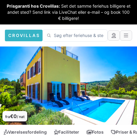
Prisgaranti hos Crovillas:
Set det samme feriehus billigere et
andet sted? Send link via LiveChat eller e-mail – og book 100
€ billigere!
CROVILLAS
€0
fra
/ nat
Værelsesfordeling
Faciliteter
Fotos
Priser & R