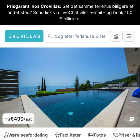
Prisgaranti hos Crovillas:
Set det samme feriehus billigere et
andet sted? Send link via LiveChat eller e-mail – og book 100
€ billigere!
CROVILLAS
€490
fra
/ nat
Værelsesfordeling
Faciliteter
Fotos
Priser & R