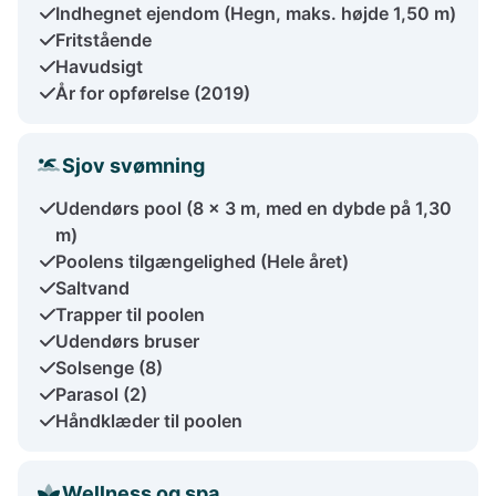
Indhegnet ejendom (Hegn, maks. højde 1,50 m)
Fritstående
Havudsigt
År for opførelse (2019)
Sjov svømning
Udendørs pool (8 x 3 m, med en dybde på 1,30
m)
Poolens tilgængelighed (Hele året)
Saltvand
Trapper til poolen
Udendørs bruser
Solsenge (8)
Parasol (2)
Håndklæder til poolen
Wellness og spa