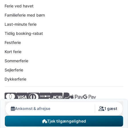
Ferie ved havet
Familieferie med børn
Last-minute ferie
Tidlig booking-rabat
Festferie
Kort ferie
Sommerferie
Sejlerferie
Dykkerferie
© 2026 Crovillas GmbH
Ankomst & afrejse
1 gæst
Tjek tilgængelighed