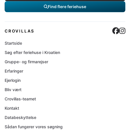
Find flere feriehuse
Cro
C
CROVILLAS
Startside
Søg efter feriehuse i Kroatien
Gruppe- og firmarejser
Erfaringer
Ejerlogin
Bliv vært
Crovillas-teamet
Kontakt
Databeskyttelse
Sådan fungerer vores søgning