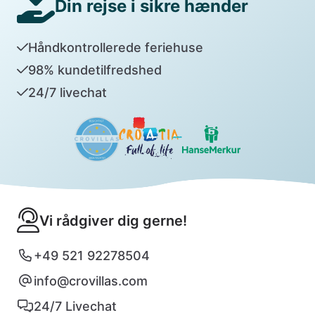
Din rejse i sikre hænder
Håndkontrollerede feriehuse
98% kundetilfredshed
24/7 livechat
Vi rådgiver dig gerne!
+49 521 92278504
info@crovillas.com
24/7 Livechat