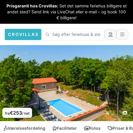
Prisgaranti hos Crovillas:
Set det samme feriehus billigere et
andet sted? Send link via LiveChat eller e-mail – og book 100
€ billigere!
CROVILLAS
€253
fra
/ nat
Værelsesfordeling
Faciliteter
Fotos
Priser & R