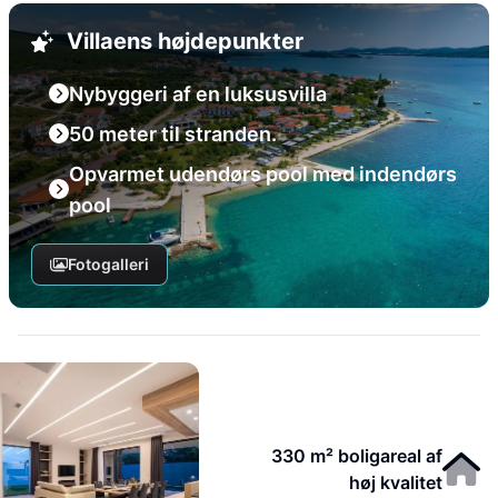
Villaens højdepunkter
Nybyggeri af en luksusvilla
50 meter til stranden.
Opvarmet udendørs pool med indendørs
pool
Fotogalleri
330 m² boligareal af
høj kvalitet