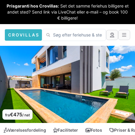
Prisgaranti hos Crovillas:
Set det samme feriehus billigere et
andet sted? Send link via LiveChat eller e-mail – og book 100
€ billigere!
CROVILLAS
€475
fra
/ nat
Værelsesfordeling
Faciliteter
Fotos
Priser & R