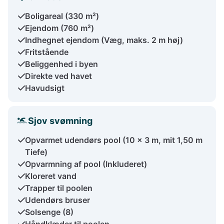
Boligareal (330 m²)
Ejendom (760 m²)
Indhegnet ejendom (Væg, maks. 2 m høj)
Fritstående
Beliggenhed i byen
Direkte ved havet
Havudsigt
Sjov svømning
Opvarmet udendørs pool (10 x 3 m, mit 1,50 m
Tiefe)
Opvarmning af pool (Inkluderet)
Kloreret vand
Trapper til poolen
Udendørs bruser
Solsenge (8)
Håndklæder til poolen